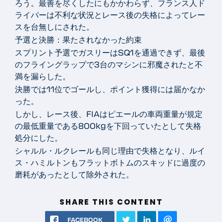
ろう。最善を尽くしたにもかかわらず、フランス人ド
ライバーは不利な状況とレース後の失格によってレー
スを台無しにされた。
予選と決勝：果たされなかった約束
スプリント予選でガスリーはSQ1を通過できず、最後
のフライングラップで3台のマシンに邪魔されたと不
満を漏らした。
決勝では11位でゴールし、ポイント獲得には届かなか
った。
しかし、レース後、FIAはピエールの車両重量が規定
の最低重量である800kgを下回っていたとして失格
処分にした。
シャルル・ルクレールも同じ理由で失格となり、ルイ
ス・ハミルトンもフラットボトムのスキッドに過度の
磨耗があったとして除外された。
SHARE THIS CONTENT
FACEBOOK