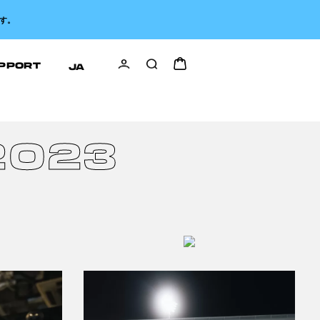
す。
PPORT
JA
2023