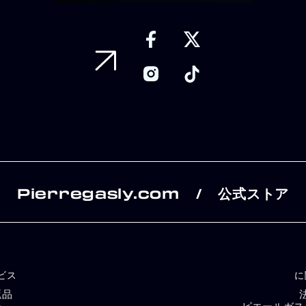
Pierregasly.com
公式ストア
/
ビス
に
返品