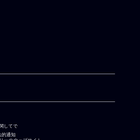
関してで
法的通知