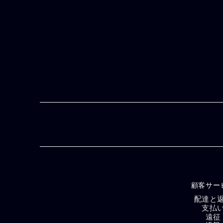
顧客サー
配達と
支払
遠征