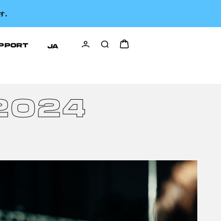
す。
PPORT
JA
2024