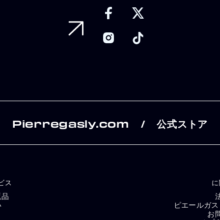
Pierregasly.com
公式ストア
/
ビス
に
返品
い
ピエールガス
お