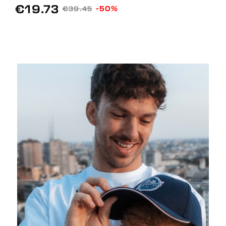
€19.73
-50%
€39.45