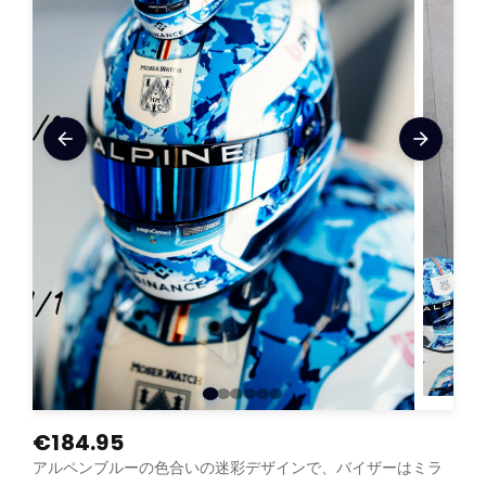
arrow_back
arrow_forward
€184.95
アルペンブルーの色合いの迷彩デザインで、バイザーはミラ