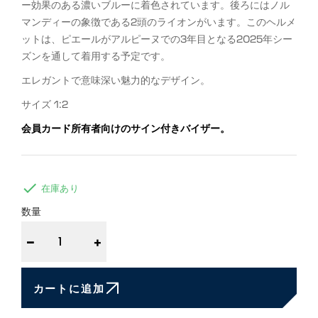
ー効果のある濃いブルーに着色されています。後ろにはノル
マンディーの象徴である2頭のライオンがいます。このヘルメ
ットは、ピエールがアルピーヌでの3年目となる2025年シー
ズンを通して着用する予定です。
エレガントで意味深い魅力的なデザイン。
サイズ 1:2
会員カード所有者向けのサイン付きバイザー。

在庫あり
数量
−
+
カートに追加