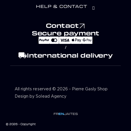
HELP & CONTACT
Contact
Secure payment
/
local_shipping
International delivery
All rights reserved © 2026 - Pierre Gasly Shop
Design by Solead Agency
FR
EN
JA
IT
ES
© 2026 - Copyright