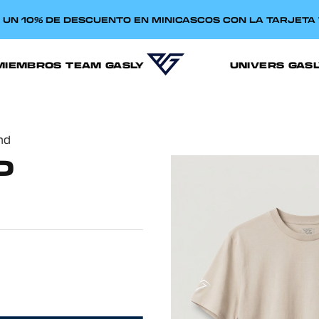
E UN 10% DE DESCUENTO EN MINICASCOS CON LA TARJET
MIEMBROS TEAM GASLY
UNIVERS GAS
nd
D