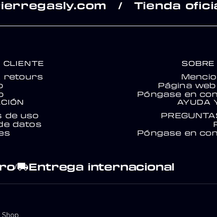
ierregasly.com
Tienda ofici
/
 CLIENTE
SOBRE
& retours
Mencio
o
Página web 
o
Póngase en con
CIÓN
AYUDA 
s de uso
PREGUNTA
de datos
es
Póngase en con
ro
Entrega internacional
local_shipping
/
y Shop