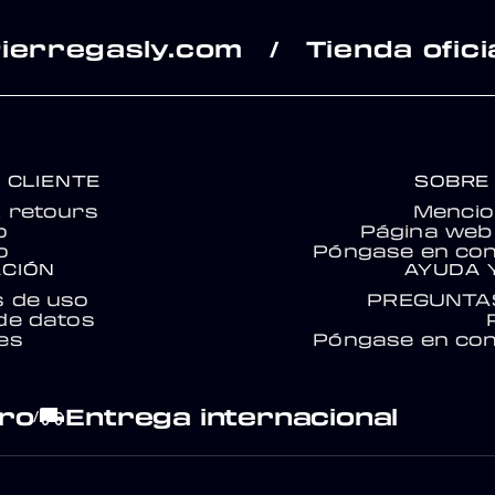
ierregasly.com
Tienda ofici
/
 CLIENTE
SOBRE
& retours
Mencio
o
Página web 
o
Póngase en con
CIÓN
AYUDA 
s de uso
PREGUNTA
de datos
es
Póngase en con
ro
Entrega internacional
local_shipping
/