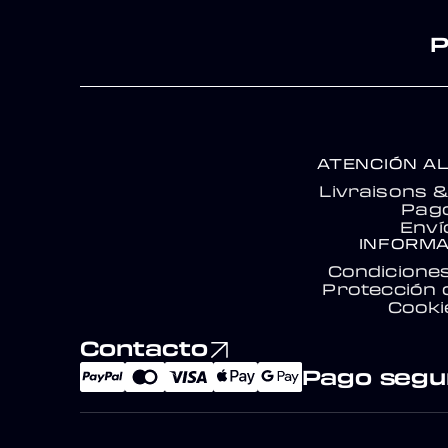
P
ATENCIÓN AL
Livraisons 
Pag
Enví
INFORMA
Condicione
Protección 
Cooki
Contacto
Pago segu