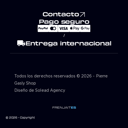
Contacto
Pago seguro
/
local_shipping
Entrega internacional
Todos los derechos reservados © 2026 - Pierre
Gasly Shop
Diseño de Solead Agency
FR
EN
JA
IT
ES
© 2026 - Copyright