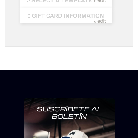
SELECT A TEMPLATE
edit
2
GIFT CARD INFORMATION
3
edit
Amount
‹
›
View larger
View large
Continue
SUSCRÍBETE AL
BOLETÍN