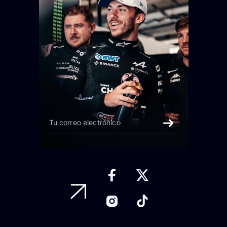
(
200
remaining
characters)
PREVIEW
ADD TO CART