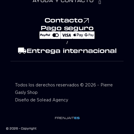
AYUDA Y CONTACTO
Contacto
Pago seguro
/
local_shipping
Entrega internacional
Todos los derechos reservados © 2026 - Pierre
Gasly Shop
Diseño de Solead Agency
FR
EN
JA
IT
ES
© 2026 - Copyright