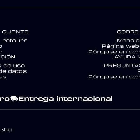
 CLIENTE
SOBRE
& retours
Mencio
o
Página web 
o
Póngase en con
CIÓN
AYUDA 
s de uso
PREGUNTA
de datos
es
Póngase en con
ro
Entrega internacional
local_shipping
/
y Shop