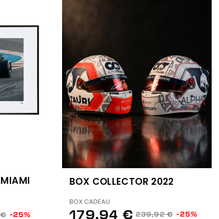
 MIAMI
BOX COLLECTOR 2022
BOX CADEAU
179,94 €
-25%
-25%
239,92 €
 €