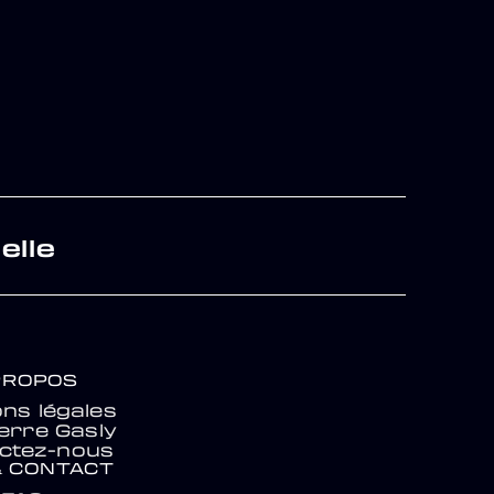
elle
PROPOS
ns légales
ierre Gasly
ctez-nous
& CONTACT