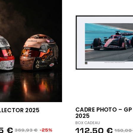
CADRE PHOTO – GP
LLECTOR 2025
2025
U
BOX CADEAU
5 €
112,50 €
-25%
369,93 €
150,00