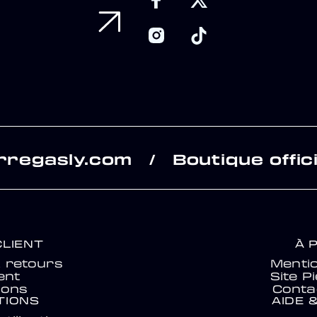
rregasly.com
Boutique offici
/
CLIENT
À 
& retours
Mentio
ent
Site P
ions
Conta
TIONS
AIDE 