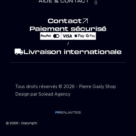
AIDE & CONTACT
Contact
Paiement sécurisé
/
local_shipping
Livraison internationale
Tous droits réservés © 2026 - Pierre Gasly Shop
Design par Solead Agency
FR
EN
JA
IT
ES
© 2026 - Copyright