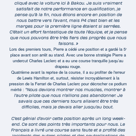
cliqué avec la voiture ici à Bakou. Je suis vraiment
satisfait de notre performance en qualification, je
pense qu'à la fin, nous étions encore en position de
nous battre vers l'avant, mais P4 c'est bien et les
marges pour la première ligne étaient si serrées.
C'était un effort fantastique de toute l'équipe, et je pense
que nous pouvons être très fiers des progrès que nous
faisons. »
Lors des premiers tours, Pierre a cédé une position et a gardé la 5ᵉ
place avant son arrêt au stand. Avec une bonne stratégie Pierre a
undercut Charles Leclerc et a eu une course tranquille jusqu’au
drapeau rouge.
Quatrième avant la reprise de la course, il a su profiter de l'erreur
de Lewis Hamilton et, surtout, résister incroyablement à la
pression de la Ferrari de Charles Leclerc pour décrocher ce podium
mérité :
"Nous devions montrer nos muscles, montrer à
l'autre pilote que nous n'allions pas abandonner. Je
savais que ces derniers tours allaient être très
difficiles, mais je devais aller jusqu'au bout.
C'est génial d'avoir cette position après un long week-
end. Ce sont des points très importants pour nous. Le
Français a livré une course sans faute et a profité des
incidents des autres pilotes et des neutralisations de