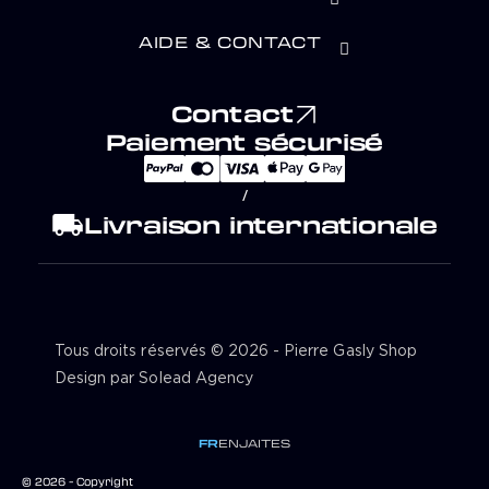
AIDE & CONTACT
Contact
Paiement sécurisé
/
local_shipping
Livraison internationale
Tous droits réservés © 2026 - Pierre Gasly Shop
Design par Solead Agency
FR
EN
JA
IT
ES
© 2026 - Copyright