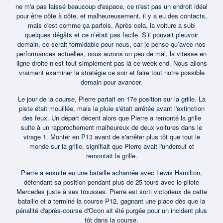
ne m'a pas laissé beaucoup d'espace, ce n'est pas un endroit idéal
pour être côte à côte, et malheureusement, il y a eu des contacts,
mais c'est comme ça parfois. Après cela, la voiture a subi
quelques dégâts et ce n’était pas facile. S’il pouvait pleuvoir
demain, ce serait formidable pour nous, car je pense qu’avec nos
performances actuelles, nous aurons un peu de mal, la vitesse en
ligne droite n’est tout simplement pas là ce week-end. Nous allons
vraiment examiner la stratégie ce soir et faire tout notre possible
demain pour avancer.
Le jour de la course, Pierre partait en 17e position sur la grille. La
piste était mouillée, mais la pluie s'était arrêtée avant l'extinction
des feux. Un départ décent alors que Pierre a remonté la grille
suite à un rapprochement malheureux de deux voitures dans le
virage 1. Monter en P13 avant de s'arrêter plus tôt que tout le
monde sur la grille, signifiait que Pierre avait l'undercut et
remontait la grille.
Pierre a ensuite eu une bataille acharnée avec Lewis Hamilton,
défendant sa position pendant plus de 25 tours avec le pilote
Mercedes juste à ses trousses. Pierre est sorti victorieux de cette
bataille et a terminé la course P12, gagnant une place dès que la
pénalité d'après-course d'Ocon ait été purgée pour un incident plus
tôt dans la course.