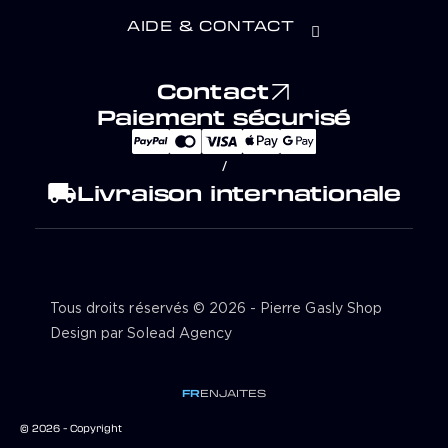
AIDE & CONTACT
Contact
Paiement sécurisé
/
local_shipping
Livraison internationale
Tous droits réservés © 2026 - Pierre Gasly Shop
Design par Solead Agency
FR
EN
JA
IT
ES
© 2026 - Copyright