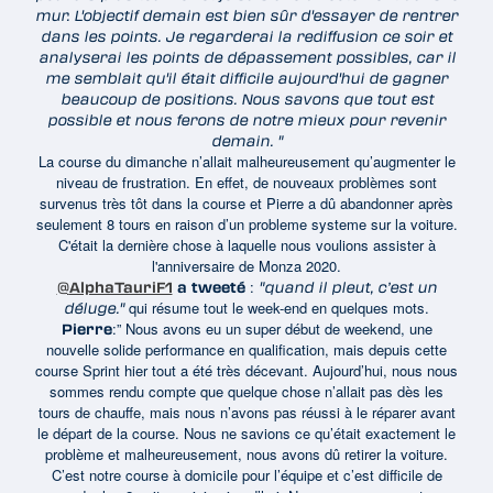
mur. L'objectif demain est bien sûr d'essayer de rentrer
dans les points. Je regarderai la rediffusion ce soir et
analyserai les points de dépassement possibles, car il
me semblait qu'il était difficile aujourd'hui de gagner
beaucoup de positions. Nous savons que tout est
possible et nous ferons de notre mieux pour revenir
demain. "
La course du dimanche n’allait malheureusement qu’augmenter le
niveau de frustration. En effet, de nouveaux problèmes sont
survenus très tôt dans la course et Pierre a dû abandonner après
seulement 8 tours en raison d’un probleme systeme sur la voiture.
C'était la dernière chose à laquelle nous voulions assister à
l'anniversaire de Monza 2020.
:
@
AlphaTauriF1
a tweeté
"quand il pleut, c’est un
qui résume tout le week-end en quelques mots.
déluge."
:” Nous avons eu un super début de weekend, une
Pierre
nouvelle solide performance en qualification, mais depuis cette
course Sprint hier tout a été très décevant. Aujourd’hui, nous nous
sommes rendu compte que quelque chose n’allait pas dès les
tours de chauffe, mais nous n’avons pas réussi à le réparer avant
le départ de la course. Nous ne savions ce qu’était exactement le
problème et malheureusement, nous avons dû retirer la voiture.
C’est notre course à domicile pour l’équipe et c’est difficile de