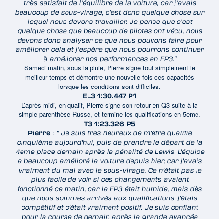
très satisfait de l’équilibre de la voiture, car j’avais
beaucoup de sous-virage, c’est donc quelque chose sur
lequel nous devons travailler. Je pense que c’est
quelque chose que beaucoup de pilotes ont vécu, nous
devons donc analyser ce que nous pouvons faire pour
améliorer cela et j’espère que nous pourrons continuer
à améliorer nos performances en FP3."
Samedi matin, sous la pluie, Pierre signe tout simplement le
meilleur temps et démontre une nouvelle fois ces capacités
lorsque les conditions sont difficiles.
EL3 1:30.447 P1
L’après-midi, en qualif, Pierre signe son retour en Q3 suite à la
simple parenthèse Russe, et termine les qualifications en 5eme.
T3 1:23.326 P5
:
Pierre
" Je suis très heureux de m'être qualifié
cinquième aujourd'hui, puis de prendre le départ de la
4eme place demain après la pénalité de Lewis. L'équipe
a beaucoup amélioré la voiture depuis hier, car j'avais
vraiment du mal avec le sous-virage. Ce n'était pas le
plus facile de voir si ces changements avaient
fonctionné ce matin, car la FP3 était humide, mais dès
que nous sommes arrivés aux qualifications, j'étais
compétitif et c'était vraiment positif. Je suis confiant
pour la course de demain après la grande avancée