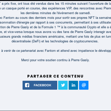
T a prix fixe, ont tous été vendus dans les 15 minutes suivant l’ouverture de 
e un casque porté en course, des expériences VIP, des rencontres avec Pierr
les dernières minutes de l'événement de samedi.
 avec Fantom au cours des derniers mois pour sortir ses propres NFT la semaine
ommation d'énergie par rapport à ses concurrents, permettant à ses utilisateur
ction de Pierre Gasly et de la Formule 1 ™ à la communauté Crypto et elle a é
re, et vice-versa lorsque nous avons vu des fans de Pierre Gasly interagir avec
plusieurs grands médias financiers américains, mettant une fois de plus en lum
décentralisée (DeFi) et les technologies de cryptocurrencies.
us à venir de ce partenariat avec Fantom et attend avec impatience le développ
Merci pour votre soutien continu à Pierre Gasly.
PARTAGER CE CONTENU
FACEBOOK