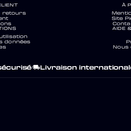
CLIENT
À 
& retours
Mentio
ent
Site P
ions
Conta
TIONS
AIDE 
tilisation
es données
P
es
Nous 
sécurisé
Livraison international
local_shipping
/