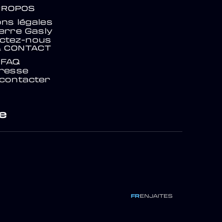
PROPOS
ns légales
ierre Gasly
ctez-nous
& CONTACT
FAQ
resse
contacter
e
FR
EN
JA
IT
ES