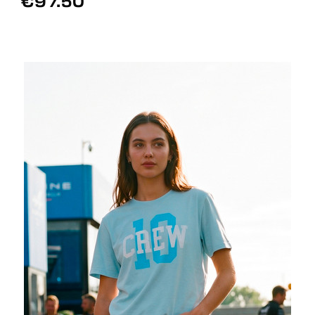
€97.50