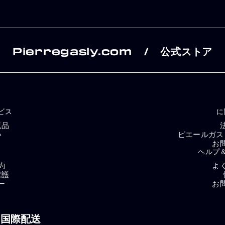
Pierregasly.com
公式ストア
/
ビス
に
返品
い
ピエールガス
お
ヘルプ
約
よ
保護
ー
お
国際配送
g