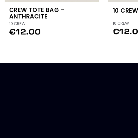
CREW TOTE BAG –
10 CREW
ANTHRACITE
10 CREW
10 CREW
€12.
€12.00