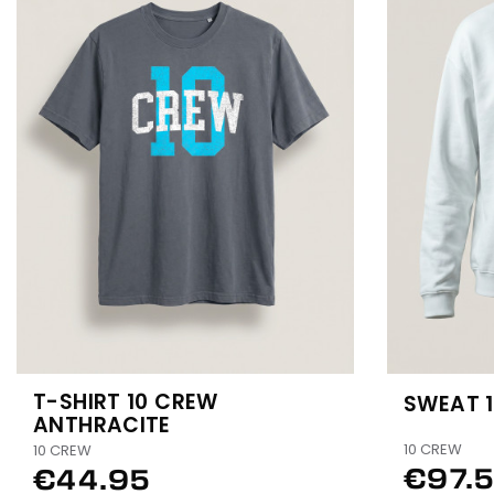
T-SHIRT 10 CREW
SWEAT 
ANTHRACITE
10 CREW
10 CREW
€97.
€44.95