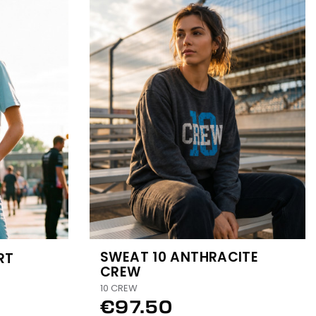
SWEAT 10 ANTHRACITE
RT
CREW
10 CREW
€97.50