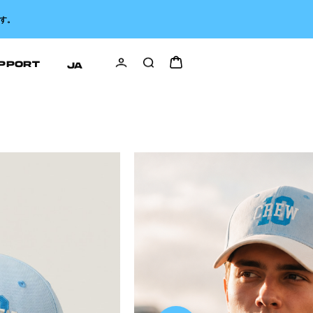
す。
PPORT
JA