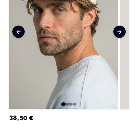
arrow_back
arrow_forward
38,50 €