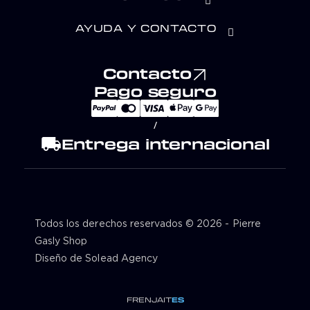
AYUDA Y CONTACTO
Contacto
Pago seguro
/
local_shipping
Entrega internacional
Todos los derechos reservados © 2026 - Pierre
Gasly Shop
Diseño de Solead Agency
FR
EN
JA
IT
ES