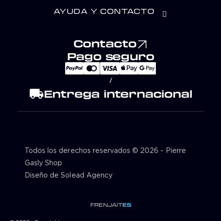
AYUDA Y CONTACTO
Contacto
Pago seguro
/
local_shipping
Entrega internacional
Todos los derechos reservados © 2026 - Pierre
Gasly Shop
Diseño de Solead Agency
FR
EN
JA
IT
ES