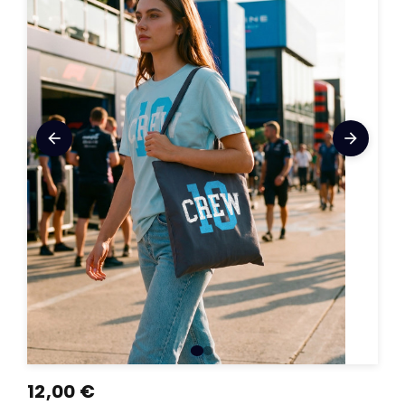
arrow_back
arrow_forward
12,00 €