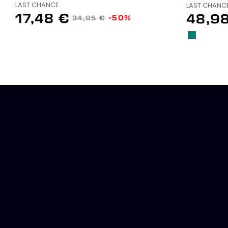
LAST CHANCE
LAST CHANC
17,48 €
48,9
-50%
34,95 €
EUCALYPT