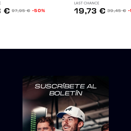
E
LAST CHANCE
8 €
19,73 €
-50%
97,95 €
39,45 €
US
SUSCRÍBETE AL
BOLETÍN