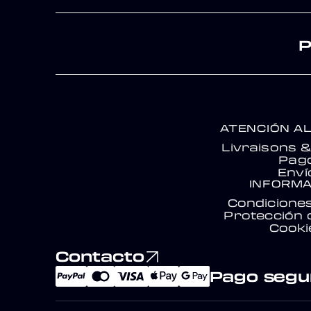
P
ATENCIÓN AL
Livraisons 
Pag
Enví
INFORMA
Condicione
Protección 
Cooki
Contacto
Pago segu