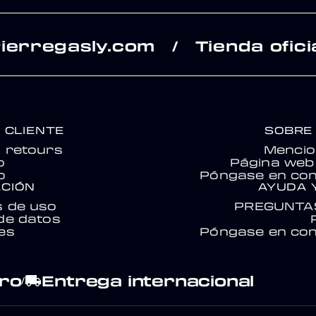
ierregasly.com
Tienda ofici
/
 CLIENTE
SOBRE
& retours
Mencio
o
Página web 
o
Póngase en con
CIÓN
AYUDA 
s de uso
PREGUNTA
de datos
es
Póngase en con
ro
Entrega internacional
local_shipping
/