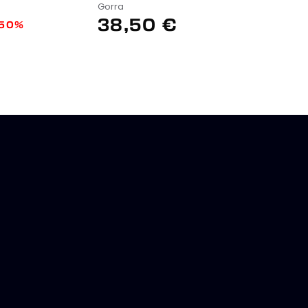
Gorra
38,50 €
-50%