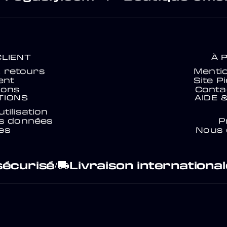
CLIENT
À 
& retours
Mentio
ent
Site P
ions
Conta
TIONS
AIDE 
tilisation
es données
P
es
Nous 
sécurisé
Livraison international
local_shipping
/