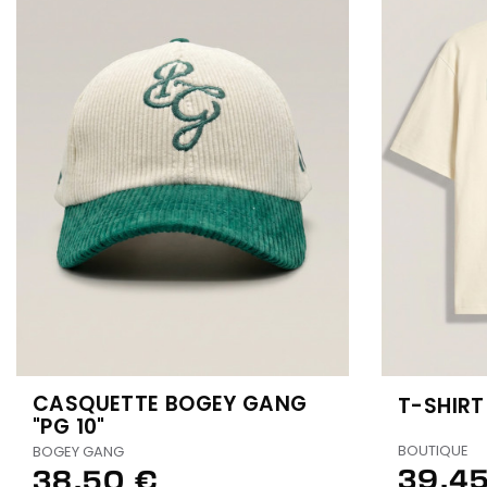
CASQUETTE BOGEY GANG
T-SHIR
"PG 10"
BOUTIQUE
BOGEY GANG
39,45
38,50 €