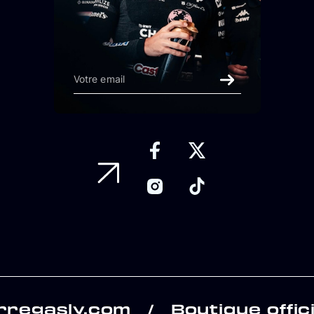
rregasly.com
Boutique offici
/