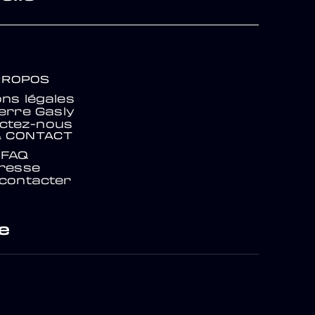
PROPOS
ns légales
ierre Gasly
ctez-nous
& CONTACT
FAQ
resse
contacter
e