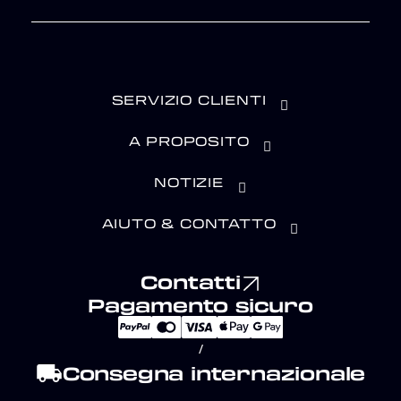
SERVIZIO CLIENTI
A PROPOSITO
NOTIZIE
AIUTO & CONTATTO
Contatti
Pagamento sicuro
/
local_shipping
Consegna internazionale