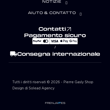
NOTIZIE
AIUTO & CONTATTO
Contatti
Pagamento sicuro
/
local_shipping
Consegna internazionale
Tutti i diritti riservati © 2026 - Pierre Gasly Shop
Design di Solead Agency
FR
EN
JA
IT
ES