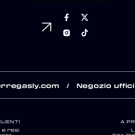
erregasly.com
Negozio uffici
/
CLIENTI
A P
e resi
L