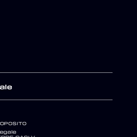
ale
ROPOSITO
egale