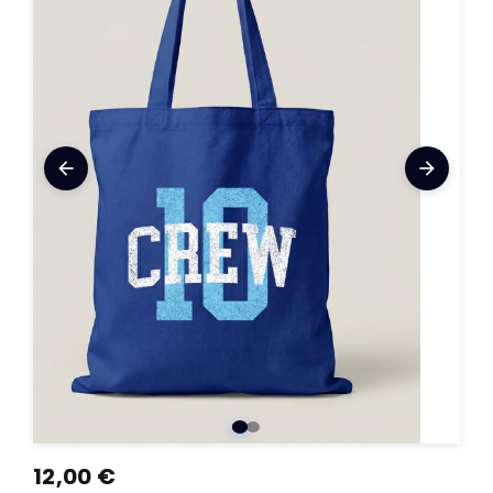
arrow_back
arrow_forward
12,00 €