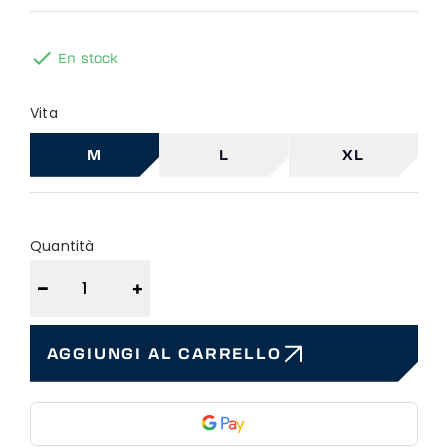

En stock
Vita
M
L
XL
Quantità
−
+
AGGIUNGI AL CARRELLO