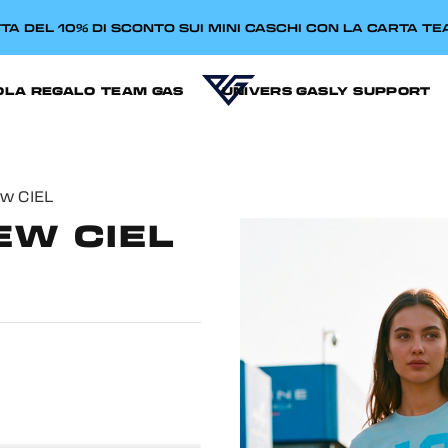
TA DEL 10% DI SCONTO SUI MINI CASCHI CON LA CARTA T
OLA REGALO
TEAM GAS
UNIVERS GASLY
SUPPORT
ew CIEL
EW CIEL