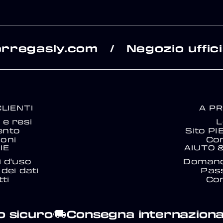
erregasly.com
Negozio uffici
/
CLIENTI
A P
e resi
L
ento
Sito P
ioni
Con
IE
AIUTO 
i d'uso
Domand
dei dati
Pas
ti
Con
 sicuro
Consegna internaziona
local_shipping
/