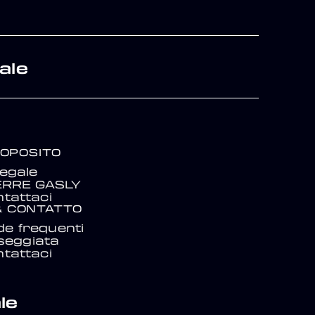
ale
ROPOSITO
egale
IERRE GASLY
tattaci
& CONTATTO
e frequenti
seggiata
tattaci
le