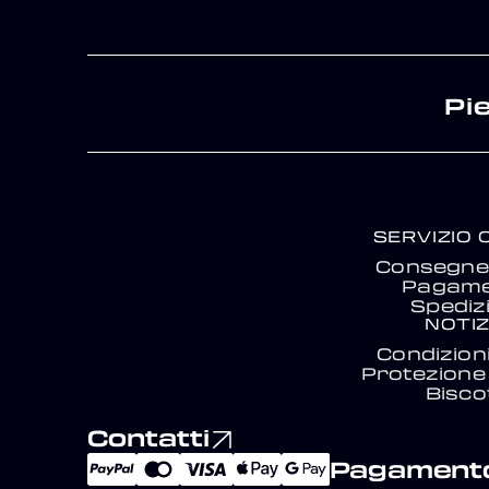
Pi
SERVIZIO 
Consegne 
Pagam
Spediz
NOTIZ
Condizion
Protezione 
Biscot
Contatti
Pagamento