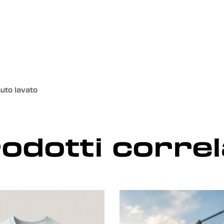
uto lavato
odotti correl