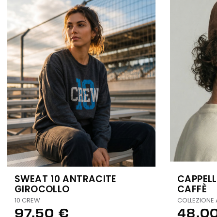
SWEAT 10 ANTRACITE
CAPPELL
GIROCOLLO
CAFFÈ
10 CREW
COLLEZIONE 
97,50 €
48,0