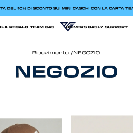
TA DEL 10% DI SCONTO SUI MINI CASCHI CON LA CARTA T
OLA REGALO
TEAM GAS
UNIVERS GASLY
SUPPORT
Ricevimento
NEGOZIO
NEGOZIO