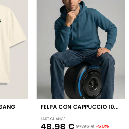
 GANG
FELPA CON CAPPUCCIO 10...
LAST CHANCE
48,98 €
-50%
97,95 €