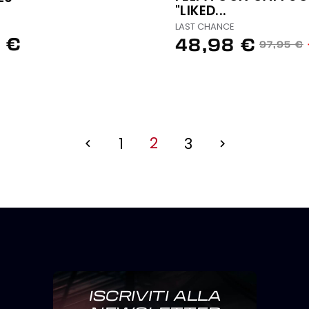
"LIKED...
LAST CHANCE
 €
48,98 €
97,95 €
2
1
3


ISCRIVITI ALLA