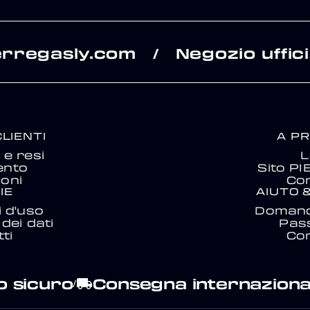
erregasly.com
Negozio uffici
/
CLIENTI
A P
e resi
L
ento
Sito P
ioni
Con
IE
AIUTO 
i d'uso
Domand
dei dati
Pas
ti
Con
 sicuro
Consegna internaziona
local_shipping
/