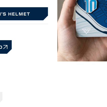
N'S HELMET
O