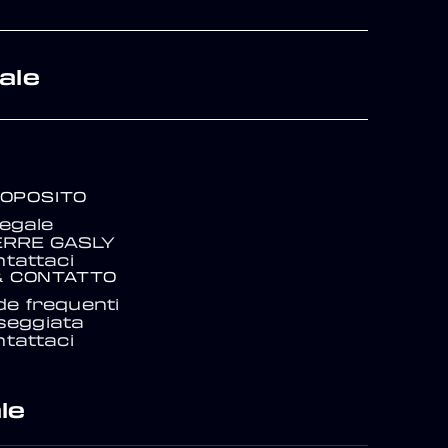
ale
ROPOSITO
egale
IERRE GASLY
tattaci
& CONTATTO
e frequenti
seggiata
tattaci
le