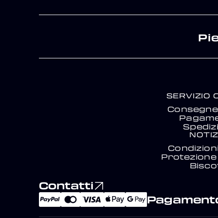
Pi
SERVIZIO 
Consegne 
Pagam
Spediz
NOTIZ
Condizion
Protezione 
Biscot
Contatti
Pagamento