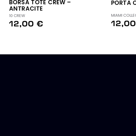
BORSA TOTE CREW –
PORTA C
ANTRACITE
MIAMI COLLE
10 CREW
12,00
12,00 €