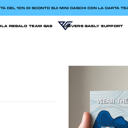
TA DEL 10% DI SCONTO SUI MINI CASCHI CON LA CARTA T
OLA REGALO
TEAM GAS
UNIVERS GASLY
SUPPORT