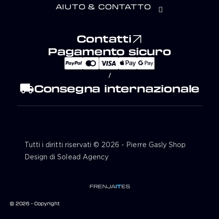
AIUTO & CONTATTO
Contatti
Pagamento sicuro
/
local_shipping
Consegna internazionale
Tutti i diritti riservati © 2026 - Pierre Gasly Shop
Design di Solead Agency
FR
EN
JA
IT
ES
© 2026 - Copyright