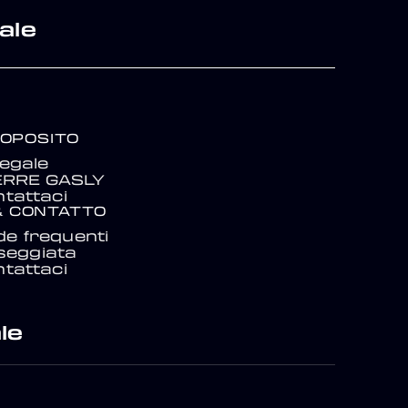
ale
ROPOSITO
egale
IERRE GASLY
tattaci
& CONTATTO
e frequenti
seggiata
tattaci
le