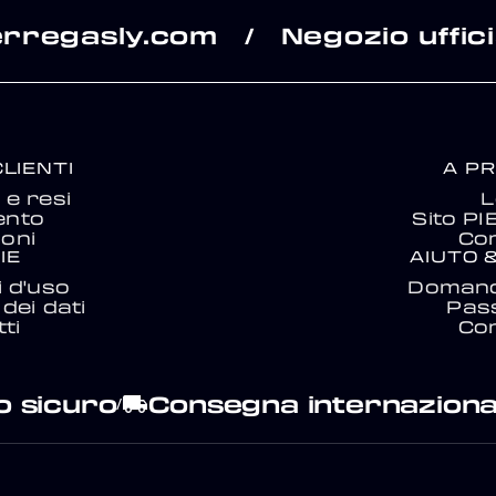
erregasly.com
Negozio uffici
/
CLIENTI
A P
e resi
L
ento
Sito P
ioni
Con
IE
AIUTO 
i d'uso
Domand
dei dati
Pas
ti
Con
 sicuro
Consegna internaziona
local_shipping
/