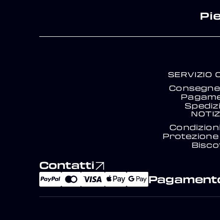
Pi
SERVIZIO 
Consegne 
Pagam
Spediz
NOTIZ
Condizion
Protezione 
Biscot
Contatti
Pagamento