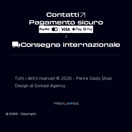
Contatti
Pagamento sicuro
/
local_shipping
Consegna internazionale
Tutti i diritti riservati © 2026 - Pierre Gasly Shop
Design di Solead Agency
FR
EN
JA
IT
ES
© 2026 - Copyright