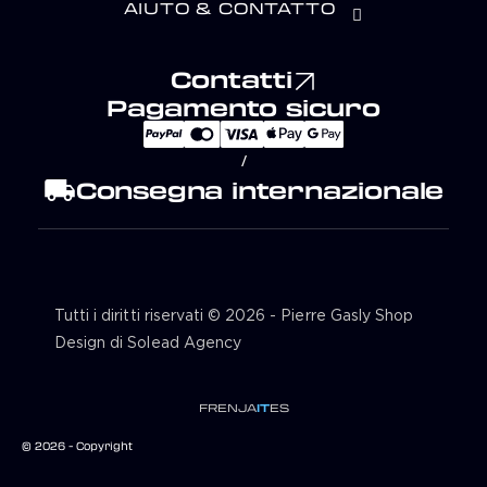
AIUTO & CONTATTO
Contatti
Pagamento sicuro
/
local_shipping
Consegna internazionale
Tutti i diritti riservati © 2026 - Pierre Gasly Shop
Design di Solead Agency
FR
EN
JA
IT
ES
© 2026 - Copyright