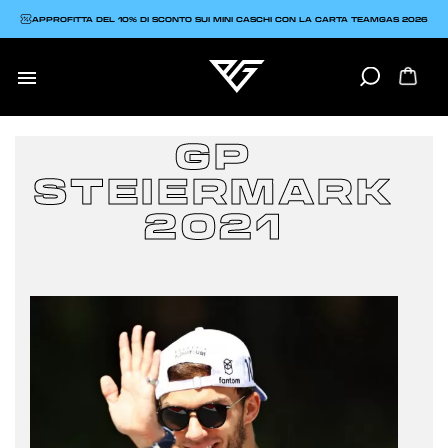
APPROFITTA DEL 10% DI SCONTO SUI MINI CASCHI CON LA CARTA TEAMGAS 2026

GP
STEIERMARK
2021