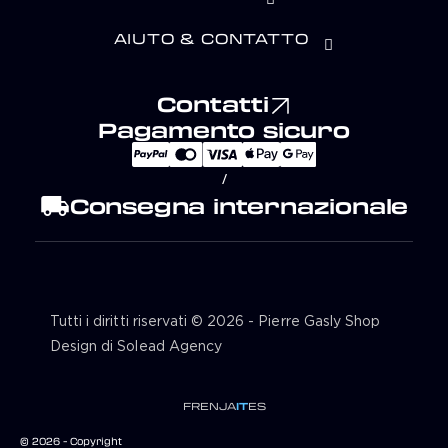
AIUTO & CONTATTO
Contatti
Pagamento sicuro
/
local_shipping
Consegna internazionale
Tutti i diritti riservati © 2026 - Pierre Gasly Shop
Design di Solead Agency
FR
EN
JA
IT
ES
© 2026 - Copyright