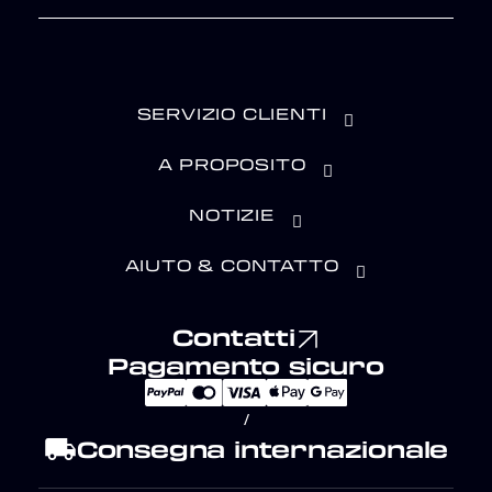
SERVIZIO CLIENTI
A PROPOSITO
NOTIZIE
AIUTO & CONTATTO
Contatti
Pagamento sicuro
/
local_shipping
Consegna internazionale