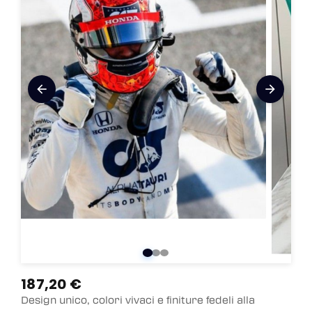
arrow_back
arrow_forward
187,20 €
Design unico, colori vivaci e finiture fedeli alla