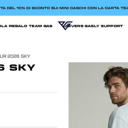
TA DEL 10% DI SCONTO SUI MINI CASCHI CON LA CARTA T
OLA REGALO
TEAM GAS
UNIVERS GASLY
SUPPORT
UR 2026 SKY
6 SKY