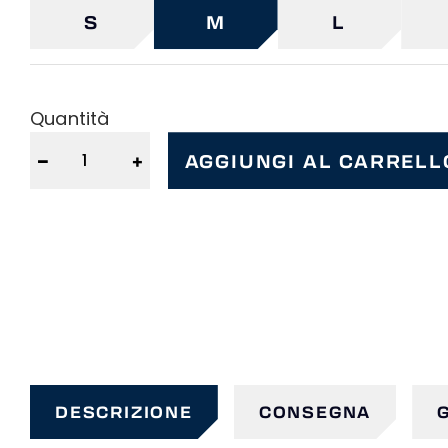
S
M
L
Quantità
−
+
AGGIUNGI AL CARRELL
DESCRIZIONE
CONSEGNA