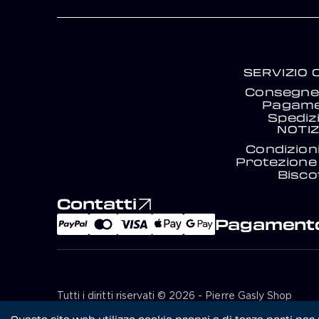
SERVIZIO 
Consegne 
Pagam
Spediz
NOTIZ
Condizion
Protezione 
Biscot
Contatti
Pagamento
Tutti i diritti riservati © 2026 - Pierre Gasly Shop
Design di Solead Agency