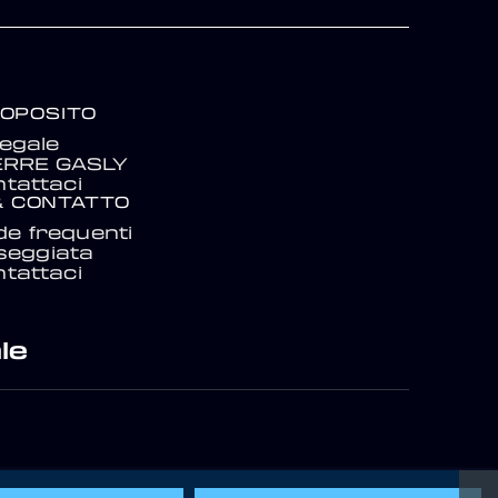
ROPOSITO
egale
IERRE GASLY
tattaci
& CONTATTO
e frequenti
seggiata
tattaci
le