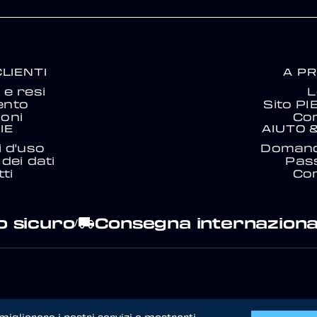
CLIENTI
A P
e resi
L
ento
Sito P
ioni
Con
IE
AIUTO 
i d'uso
Domand
dei dati
Pas
ti
Con
 sicuro
Consegna internaziona
local_shipping
/