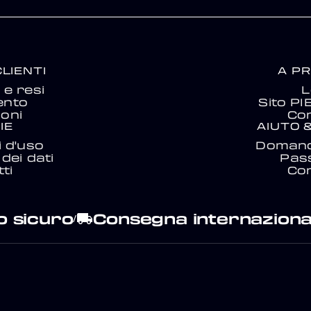
CLIENTI
A P
e resi
L
ento
Sito P
ioni
Con
IE
AIUTO 
i d'uso
Domand
dei dati
Pas
ti
Con
 sicuro
Consegna internaziona
local_shipping
/