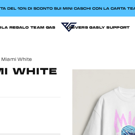
TA DEL 10% DI SCONTO SUI MINI CASCHI CON LA CARTA T
OLA REGALO
TEAM GAS
UNIVERS GASLY
SUPPORT
– Miami White
MI WHITE