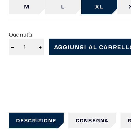
M
L
XL
Quantità
−
+
AGGIUNGI AL CARRELL
DESCRIZIONE
CONSEGNA