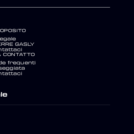
ROPOSITO
egale
IERRE GASLY
tattaci
& CONTATTO
e frequenti
seggiata
tattaci
le