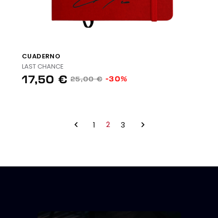
CUADERNO
LAST CHANCE
17,50 €
-30%
25,00 €
2

1
3
