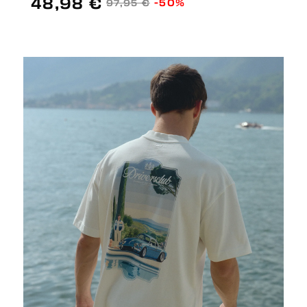
48,98 €
-50%
97,95 €