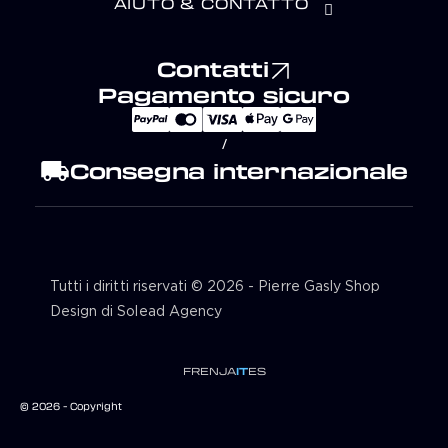
AIUTO & CONTATTO
Contatti
Pagamento sicuro
/
local_shipping
Consegna internazionale
Tutti i diritti riservati © 2026 - Pierre Gasly Shop
Design di Solead Agency
FR
EN
JA
IT
ES
© 2026 - Copyright