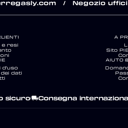
erregasly.com
Negozio uffici
/
CLIENTI
A P
e resi
L
ento
Sito P
ioni
Con
IE
AIUTO 
i d'uso
Domand
dei dati
Pas
ti
Con
 sicuro
Consegna internaziona
local_shipping
/