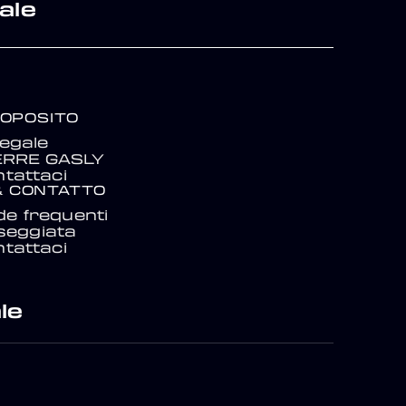
ale
ROPOSITO
egale
IERRE GASLY
tattaci
& CONTATTO
e frequenti
seggiata
tattaci
le