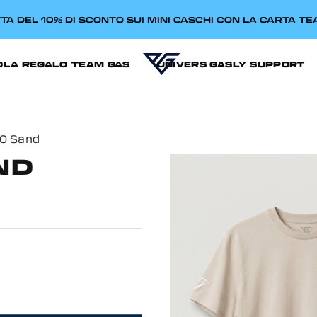
TA DEL 10% DI SCONTO SUI MINI CASCHI CON LA CARTA T
OLA REGALO
TEAM GAS
UNIVERS GASLY
SUPPORT
10 Sand
ND