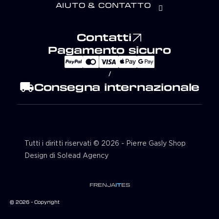
AIUTO & CONTATTO
Contatti
Pagamento sicuro
/
local_shipping
Consegna internazionale
Tutti i diritti riservati © 2026 - Pierre Gasly Shop
Design di Solead Agency
FR
EN
JA
IT
ES
© 2026 - Copyright